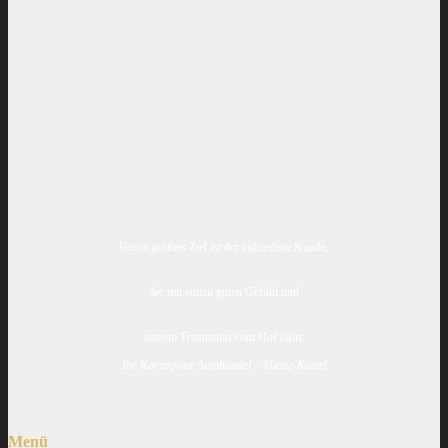
Unser größtes Ziel ist der zufriedene Kunde,
der mit einem guten Gefühl und
seinem Traumauto vom Hof fährt.
Ihr Karimpour Autohandel – Mainz-Kastel
Menü