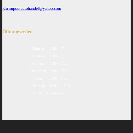
Karimpourautohandel@yahoo.com
Öffnungszeiten
Montag
09:00 – 17:00
Dienstag
09:00 – 17:00
Mittwoch
09:00 – 17:00
Donnerstag
09:00 – 17:00
Freitag
09:00 – 17:00
Samstag
10:00 – 15:00
Sonntag
Geschlossen