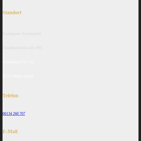
Standort
Karimpour Autohandel
Familienbetrieb seit 1991
Wiesbadener Str. 142
55252 Mainz-Kastel
Telefon
06134 260 707
E-Mail