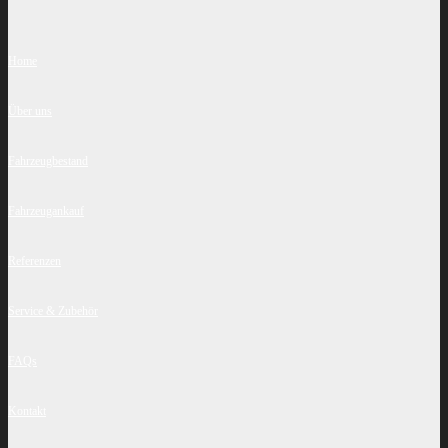
Home
Über uns
Fahrzeugbestand
Fahrzeugankauf
Referenzen
Service & Zubehör
FAQs
Kontakt