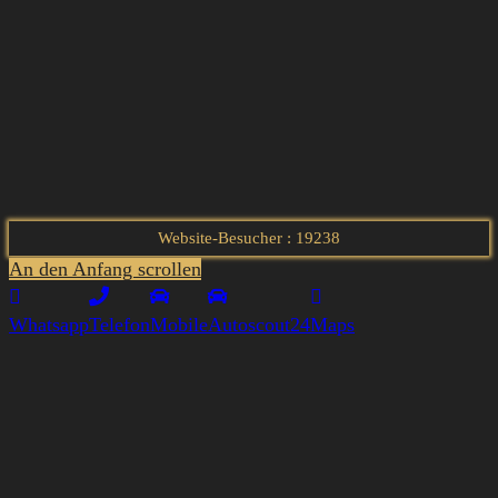
Website-Besucher : 19238
An den Anfang scrollen
Whatsapp
Telefon
Mobile
Autoscout24
Maps