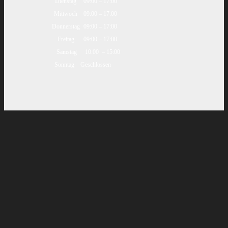
Dienstag
09:00 – 17:00
Mittwoch
09:00 – 17:00
Donnerstag
09:00 – 17:00
Freitag
09:00 – 17:00
Samstag
10:00 – 15:00
Sonntag
Geschlossen