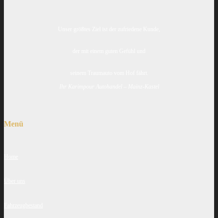
Unser größtes Ziel ist der zufriedene Kunde,
der mit einem guten Gefühl und
seinem Traumauto vom Hof fährt.
Ihr Karimpour Autohandel – Mainz-Kastel
Menü
Home
Über uns
Fahrzeugbestand