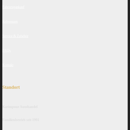
Fahrzeugankauf
Referenzen
Service & Zubehör
FAQs
Kontakt
Standort
Karimpour Autohandel
Familienbetrieb seit 1991