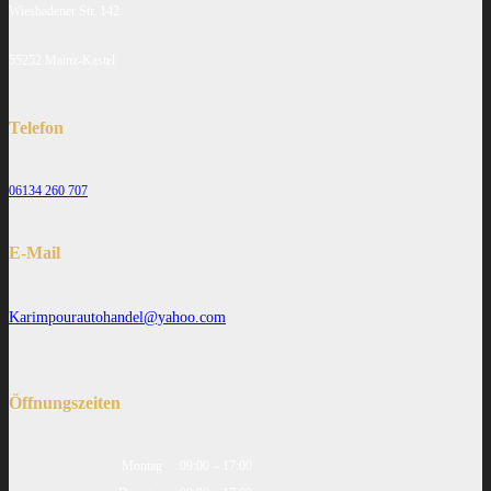
Wiesbadener Str. 142
55252 Mainz-Kastel
Telefon
06134 260 707
E-Mail
Karimpourautohandel@yahoo.com
Öffnungszeiten
Montag
09:00 – 17:00